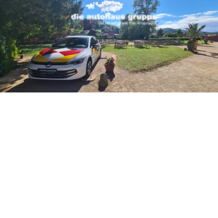
 –
. Curaçao
cke von unserem Public
nburg! Danke an alle
esen Abend zu etwas