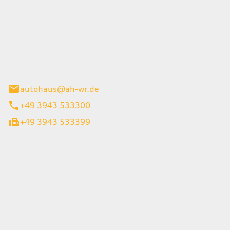
Wernigerode GmbH
g 45
gerode
autohaus@ah-wr.de
+49 3943 533300
+49 3943 533399
iten
itag
08:00 - 18:00 Uhr
08:00 - 13:00 Uhr
geschlossen