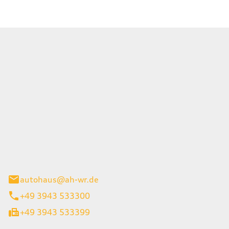
Wernigerode GmbH
g 45
gerode
autohaus@ah-wr.de
+49 3943 533300
+49 3943 533399