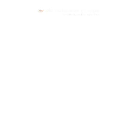
Die Autohaus Gruppe
So vielseitig wie Ihre Ansprüche
Ihr Partner für VOLKSWAGEN, AUDI, SEAT, CUPRA,
ŠKODA & VOLKSWAGEN NUTZFAHRZEUGE