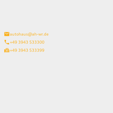
Wernigerode GmbH
g 45
gerode
autohaus@ah-wr.de
+49 3943 533300
+49 3943 533399
iten
itag
08:00 - 18:00 Uhr
08:00 - 13:00 Uhr
geschlossen