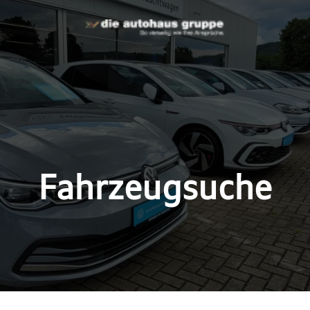
Fahrzeugsuche