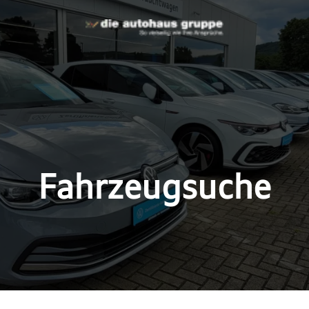
Fahrzeugsuche