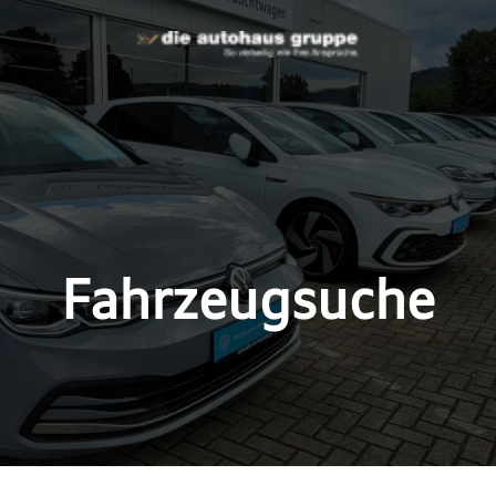
Fahrzeugsuche