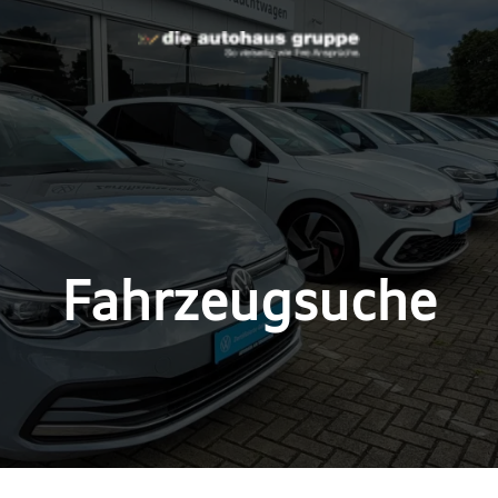
Fahrzeugsuche