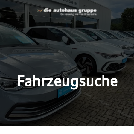
Fahrzeugsuche