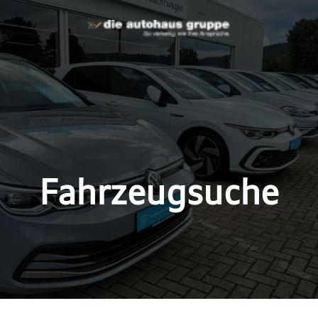
Fahrzeugsuche