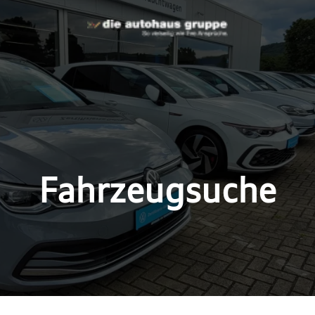
Fahrzeugsuche