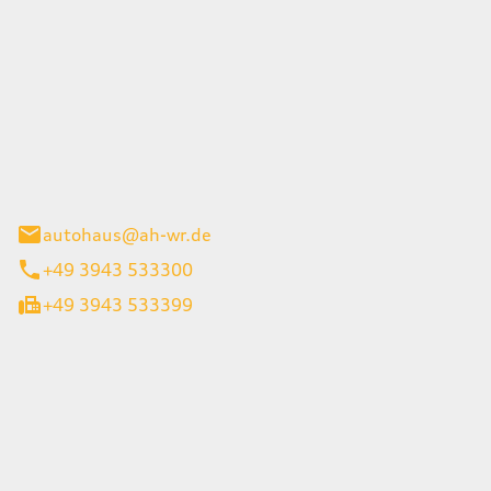
Wernigerode GmbH
g 45
gerode
autohaus@ah-wr.de
+49 3943 533300
+49 3943 533399
iten
itag
08:00 - 18:00 Uhr
08:00 - 13:00 Uhr