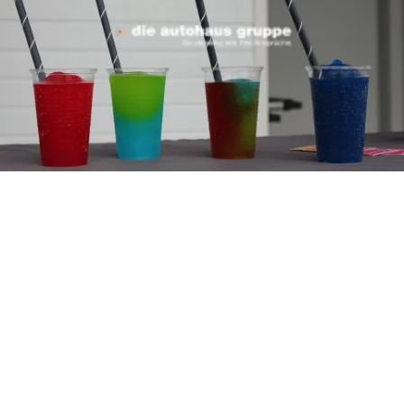
ärchen
ltreffer.
s Autohaus Wernigerode
hen.
ie Kinder bei der