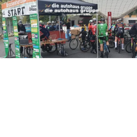
2024
zum 4. Mal bei den
, MTB-Rennrad- und
d stellten sich der
t war die Schierker
 für die Brockenheros